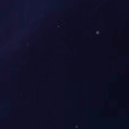
昌亚
2025-03-21
...