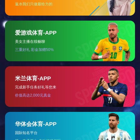
安徽金利
2025-03-21
...